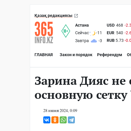
Қазақ редакциясы
Астана
USD
468
-2.
EUR
540
-2.
Сейчас
-11
RUB
5.73
-0.
Завтра
-3
ГЛАВНАЯ
Закон и порядок
Референдум
О
Зарина Дияс не 
основную сетку
28 июня 2024, 0:09