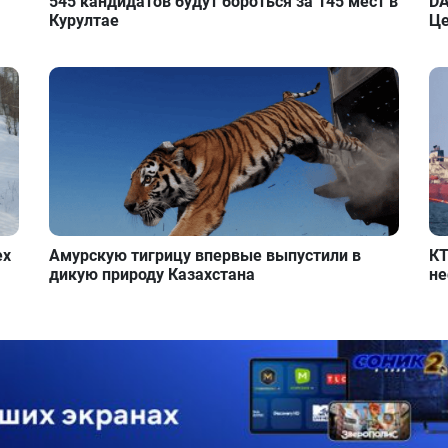
545 кандидатов будут бороться за 145 мест в
DA
Курултае
Це
ех
Амурскую тигрицу впервые выпустили в
КТ
дикую природу Казахстана
не