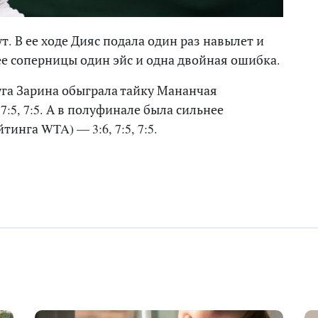
т. В ее ходе Дияс подала один раз навылет и
ее соперницы один эйс и одна двойная ошибка.
уга Зарина обыграла тайку Мананчая
:5, 7:5. А в полуфинале была сильнее
инга WTA) — 3:6, 7:5, 7:5.