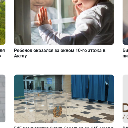
для
Ребенок оказался за окном 10-го этажа в
Би
о
Актау
пи