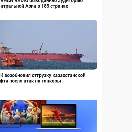
RHAN RADIO объединило аудиторию
нтральной Азии в 185 странах
К возобновил отгрузку казахстанской
фти после атак на танкеры