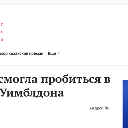
37
64
05
бзор казахской прессы
Еще
смогла пробиться в
 Уимблдона
Андрей Ли