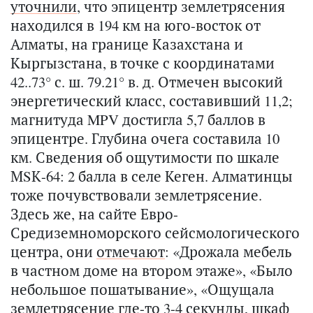
уточнили
, что эпицентр землетрясения
находился в 194 км на юго-восток от
Алматы, на границе Казахстана и
Кыргызстана, в точке с координатами
42..73° с. ш. 79.21° в. д. Отмечен высокий
энергетический класс, составивший 11,2;
магнитуда MPV достигла 5,7 баллов в
эпицентре. Глубина очега составила 10
км. Сведения об ощутимости по шкале
МSК-64: 2 балла в селе Кеген. Алматинцы
тоже почувствовали землетрясение.
Здесь же, на сайте Евро-
Средиземноморского сейсмологического
центра, они
отмечают
: «Дрожала мебель
в частном доме на втором этаже», «Было
небольшое пошатывание», «Ощущала
землетрясение где-то 3-4 секунды, шкаф