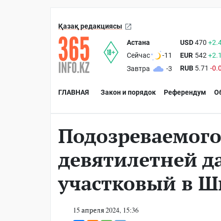
Қазақ редакциясы
Астана
USD
470
+2.
EUR
542
+2.
Сейчас
-11
RUB
5.71
-0.
Завтра
-3
ГЛАВНАЯ
Закон и порядок
Референдум
О
Подозреваемого
девятилетней д
участковый в 
15 апреля 2024, 15:36