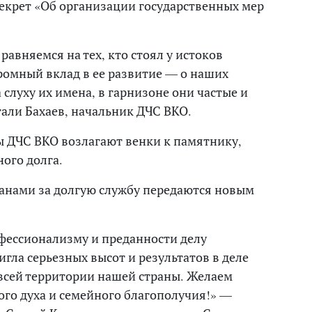
декрет «Об организации государственных мер
равняемся на тех, кто стоял у истоков
ромный вклад в ее развитие — о наших
а слуху их имена, в гарнизоне они частые и
гали Бахаев, начальник ДЧС ВКО.
ны ДЧС ВКО возлагают венки к памятнику,
ого долга.
анами за долгую службу передаются новым
фессионализму и преданности делу
гла серьезных высот и результатов в деле
всей территории нашей страны. Желаем
ого духа и семейного благополучия!» —