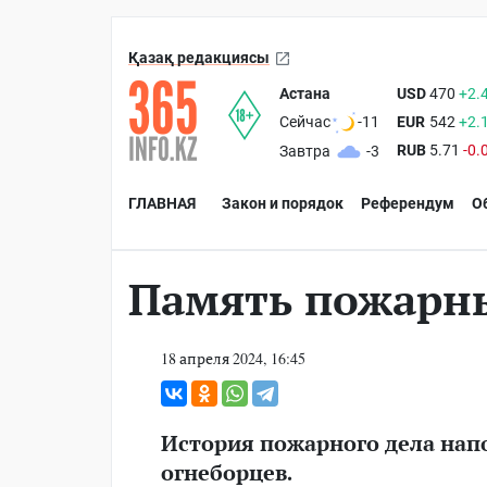
Қазақ редакциясы
Астана
USD
470
+2.
EUR
542
+2.
Сейчас
-11
RUB
5.71
-0.
Завтра
-3
ГЛАВНАЯ
Закон и порядок
Референдум
О
Память пожарны
18 апреля 2024, 16:45
История пожарного дела нап
огнеборцев.