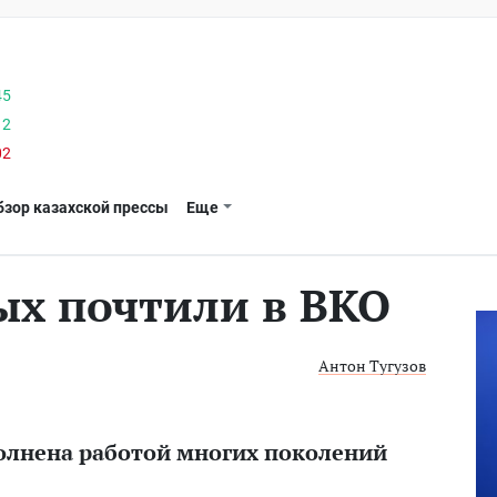
45
12
02
бзор казахской прессы
Еще
х почтили в ВКО
Антон Тугузов
олнена работой многих поколений