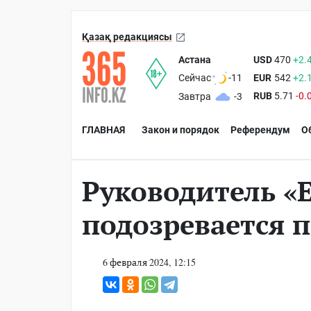
Қазақ редакциясы
Астана
USD
470
+2.
EUR
542
+2.
Сейчас
-11
RUB
5.71
-0.
Завтра
-3
ГЛАВНАЯ
Закон и порядок
Референдум
О
Руководитель «
подозревается 
6 февраля 2024, 12:15