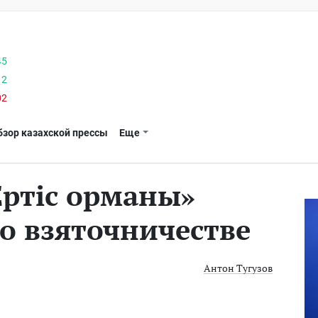
45
12
02
бзор казахской прессы
Еще
Ертіс орманы»
по взяточничестве
Антон Тугузов