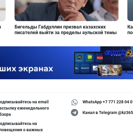
и
Бигельды Габдуллин призвал казахских
Ка
писателей выйти за пределы аульской темы
по
одписывайтесь на email
WhatsApp +7 771 228 04 0
ассылку еженедельного
Канал в Telegram @kz365
бзора
одписывайтесь на
повещения о важных