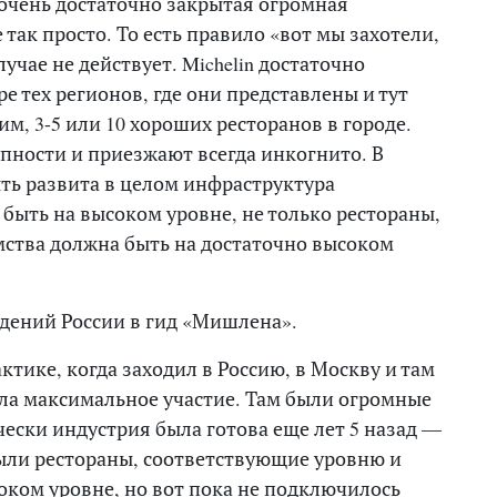
о очень достаточно закрытая огромная
 так просто. То есть правило «вот мы захотели,
учае не действует. Michelin достаточно
е тех регионов, где они представлены и тут
м, 3-5 или 10 хороших ресторанов в городе.
упности и приезжают всегда инкогнито. В
ть развита в целом инфраструктура
 быть на высоком уровне, не только рестораны,
мства должна быть на достаточно высоком
.
дений России в гид «Мишлена».
актике, когда заходил в Россию, в Москву и там
а максимальное участие. Там были огромные
ески индустрия была готова еще лет 5 назад —
ыли рестораны, соответствующие уровню и
оком уровне, но вот пока не подключилось