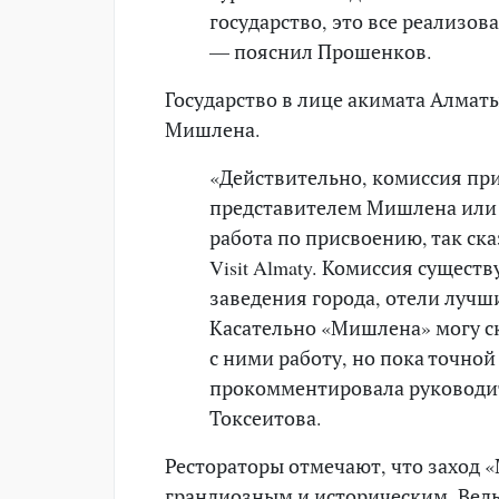
государство, это все реализо
— пояснил Прошенков.
Государство в лице акимата Алматы
Мишлена.
«Действительно, комиссия при
представителем Мишлена или д
работа по присвоению, так сказ
Visit Almaty. Комиссия сущест
заведения города, отели лучш
Касательно «Мишлена» могу ск
с ними работу, но пока точной
прокомментировала руководи
Токсеитова.
Рестораторы отмечают, что заход 
грандиозным и историческим. Вед