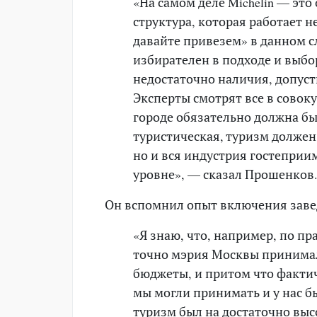
«На самом деле Michelin — эт
структура, которая работает не
давайте привезем» в данном сл
избирателен в подходе и выбор
недостаточно наличия, допусти
Эксперты смотрят все в совок
городе обязательно должна бы
туристическая, туризм должен
но и вся индустрия гостеприи
уровне», — сказал Прошенков
Он вспомнил опыт включения заве
«Я знаю, что, например, по пр
точно мэрия Москвы принимал
бюджеты, и притом что фактич
мы могли принимать и у нас б
туризм был на достаточно выс