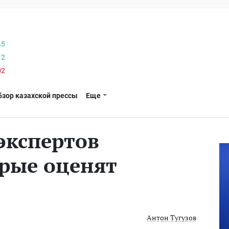
45
12
02
бзор казахской прессы
Еще
экспертов
рые оценят
Антон Тугузов