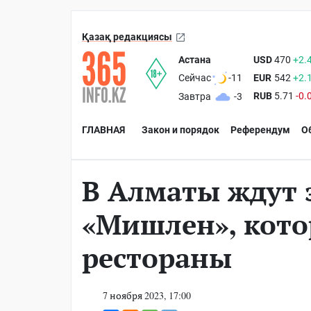
Қазақ редакциясы
Астана
USD
470
+2.
EUR
542
+2.
Сейчас
-11
RUB
5.71
-0.
Завтра
-3
ГЛАВНАЯ
Закон и порядок
Референдум
О
В Алматы ждут 
«Мишлен», кото
рестораны
7 ноября 2023, 17:00