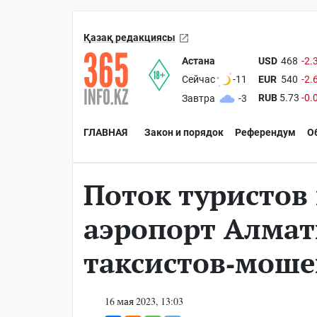
Қазақ редакциясы
Астана
USD
468
-2.
EUR
540
-2.
Сейчас
-11
RUB
5.73
-0.
Завтра
-3
ГЛАВНАЯ
Закон и порядок
Референдум
О
Поток туристов 
аэропорт Алмат
таксистов-мош
16 мая 2023, 13:03