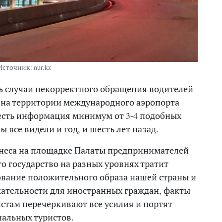
Источник: nur.kz
ть случаи некорректного обращения водителей
 на территории международного аэропорта
а есть информация минимум от 3-4 подобных
 все видели и год, и шесть лет назад.
знеса на площадке Палаты предпринимателей
то государство на разных уровнях тратит
ование положительного образа нашей страны и
ательности для иностранных граждан, факты
стам перечеркивают все усилия и портят
иальных туристов.