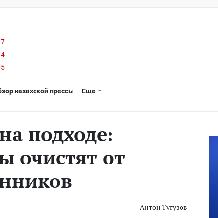
37
64
05
бзор казахской прессы
Еще
на подходе:
ы очистят от
енников
Антон Тугузов