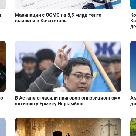
и
Махинации с ОСМС на 3,5 млрд тенге
Ко
выявили в Казахстане
Ка
де
но
В Астане огласили приговор оппозиционному
Ам
активисту Ермеку Нарымбаю
ди