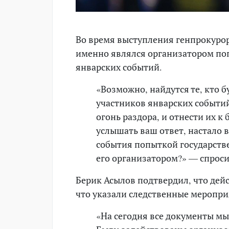
Во время выступления генпрокурор
именно являлся организатором поп
январских событий.
«Возможно, найдутся те, кто 
участников январских событий
огонь раздора, и отнести их 
услышать ваш ответ, настало 
события попыткой государстве
его организатором?» — спрос
Берик Асылов подтвердил, что дей
что указали следственные меропри
«На сегодня все документы мы