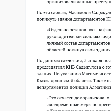
организовали данные преступ
По его словам, Масимов и Садыкул
покинуть здания департаментов К
«Отдельно остановлюсь на фа
руководителями силовых ведом
личный состав департаменто
областей покинул свои здания
По данным следствия, 5 января по
председателя КНБ Садыкулова о го
здания. По указанию Масимова ос
Кызылординской области. Также п
департаментов полиции Алматинск
«Это отчасти деморализовало 
своевременные меры по пресе
и Талдыкорган на двое суток 