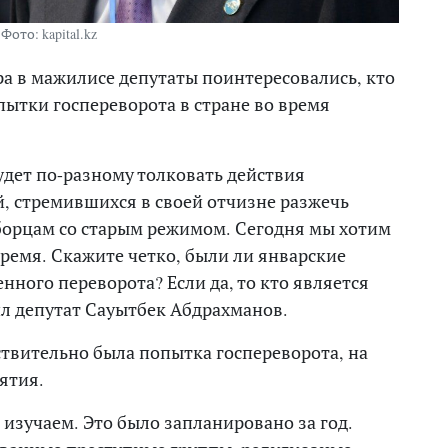
Фото: kapital.kz
а в мажилисе депутаты поинтересовались, кто
ытки госпереворота в стране во время
будет по-разному толковать действия
, стремившихся в своей отчизне разжечь
к борцам со старым режимом. Сегодня мы хотим
время. Скажите четко, были ли январские
нного переворота? Если да, то кто является
ил депутат Сауытбек Абдрахманов.
ствительно была попытка госпереворота, на
ятия.
 изучаем. Это было запланировано за год.