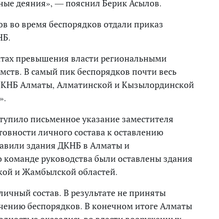
ные деяния», — пояснил Берик Асылов.
ов во время беспорядков отдали приказ
НБ.
ктах превышения власти региональными
ств. В самый пик беспорядков почти весь
в КНБ Алматы, Алматинской и Кызылординской
».
ступило письменное указание заместителя
товности личного состава к оставлению
тавили здания ДКНБ в Алматы и
о команде руководства были оставлены здания
ой и Жамбылской областей.
личный состав. В результате не приняты
чению беспорядков. В конечном итоге Алматы
полностью оказались во власти вооруженных