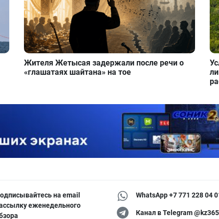
Жителя Жетысая задержали после речи о
Ус
«глашатаях шайтана» на тое
ли
ра
одписывайтесь на email
WhatsApp +7 771 228 04 0
ассылку еженедельного
Канал в Telegram @kz365
бзора