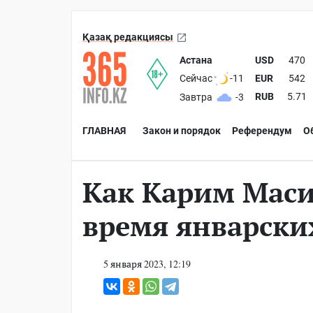
Қазақ редакциясы
Астана
USD
470
EUR
542
Сейчас
-11
RUB
5.71
Завтра
-3
ГЛАВНАЯ
Закон и порядок
Референдум
О
Как Карим Маси
время январски
5 января 2023, 12:19