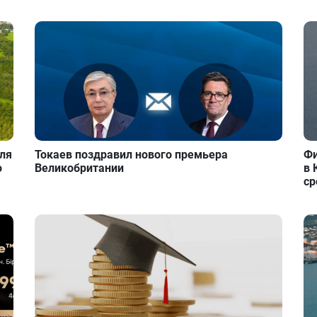
для
Токаев поздравил нового премьера
Фи
о
Великобритании
в 
ср