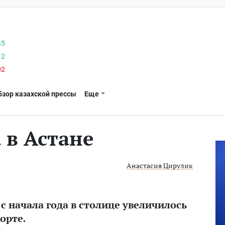
45
12
02
бзор казахской прессы
Еще
а в Астане
Анастасия Цирулик
 начала года в столице увеличилось
орте.