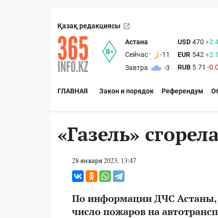
Қазақ редакциясы
Астана
USD
470
+2.
EUR
542
+2.
Сейчас
-11
RUB
5.71
-0.
Завтра
-3
ГЛАВНАЯ
Закон и порядок
Референдум
О
«Газель» сгорел
28 января 2023, 13:47
По информации ДЧС Астаны, с
число пожаров на автотрансп