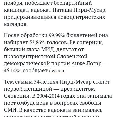
ноября, побеждает беспартийный
кандидат, адвокат Наташа Пирц-Мусар,
придерживающаяся левоцентристских
взглядов.
После обработки 99,99% бюллетеней она
набирает 53,86% голосов. Ее соперник,
бывший глава МИД, депутат от
правоцентристской Словенской
демократической партии Анже Логар —
46,14%, сообщает
dw.com
.
Тем самым 54-летняя Пирц-Мусар станет
первой женщиной — президентом
Словении. В 2004-2014 годах она занимала
пост омбудсмена в вопросах свободы
СМИ. В качестве адвоката занималась
вопросами защиты частной жизни и