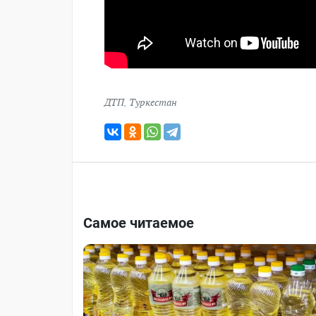
ДТП
,
Туркестан
Самое читаемое