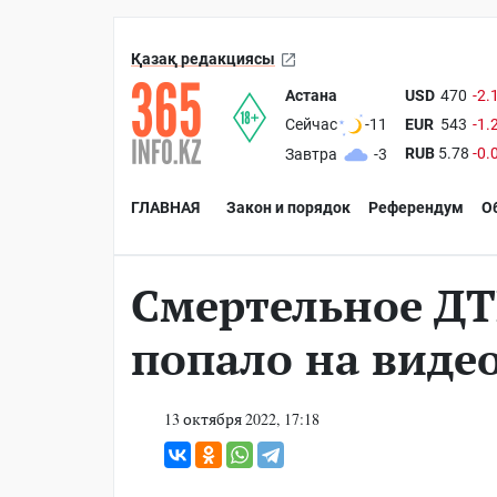
Қазақ редакциясы
Астана
USD
470
-2.
EUR
543
-1.
Сейчас
-11
RUB
5.78
-0.
Завтра
-3
ГЛАВНАЯ
Закон и порядок
Референдум
О
Смертельное ДТ
попало на виде
13 октября 2022, 17:18