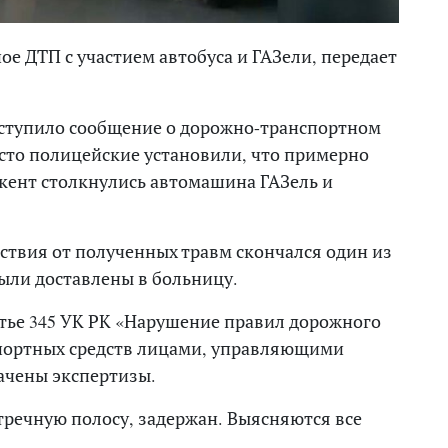
е ДТП с участием автобуса и ГАЗели, передает
оступило сообщение о дорожно-транспортном
сто полицейские установили, что примерно
мкент столкнулись автомашина ГАЗель и
ествия от полученных травм скончался один из
были доставлены в больницу.
тье 345 УК РК «Нарушение правил дорожного
портных средств лицами, управляющими
ачены экспертизы.
тречную полосу, задержан. Выясняются все