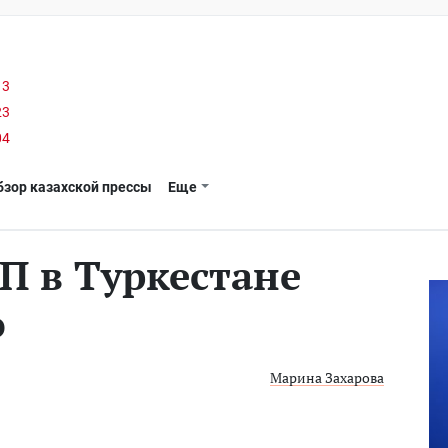
13
23
04
бзор казахской прессы
Еще
П в Туркестане
о
Марина Захарова