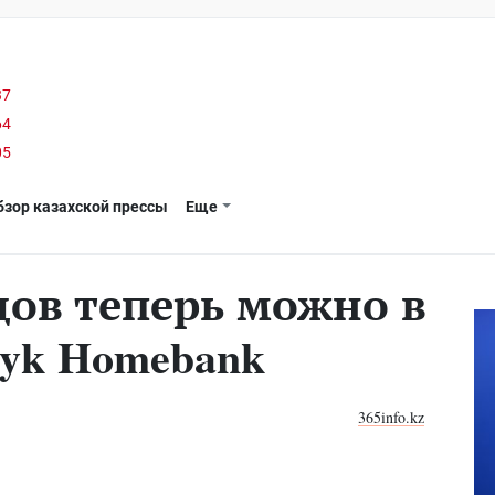
37
64
05
бзор казахской прессы
Еще
ов теперь можно в
yk Homebank
365info.kz