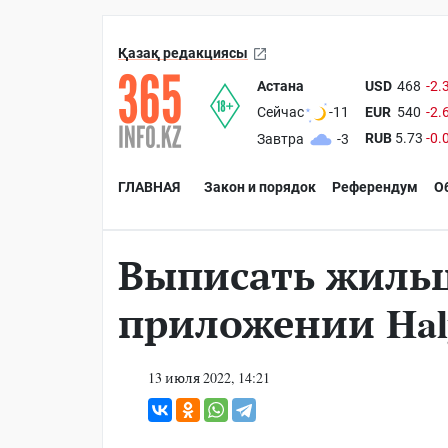
Қазақ редакциясы
Астана
USD
468
-2.
EUR
540
-2.
Сейчас
-11
RUB
5.73
-0.
Завтра
-3
ГЛАВНАЯ
Закон и порядок
Референдум
О
Выписать жильц
приложении Hal
13 июля 2022, 14:21