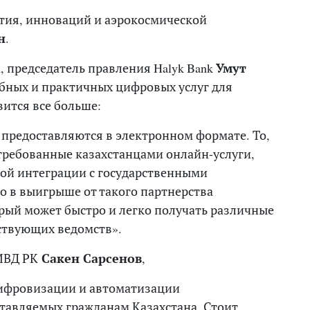
тия, инноваций и аэрокосмической
н
.
, председатель правления Halyk Bank
Умут
обных и практичных цифровых услуг для
вится все больше:
г предоставляются в электронном формате. То,
требованные казахстанцами онлайн-услуги,
ной интеграции с государственными
то в выигрыше от такого партнерства
рый может быстро и легко получать различные
ствующих ведомств».
МВД РК
Сакен Сарсенов
,
ифровизации и автоматизации
ставляемых гражданам Казахстана. Стоит