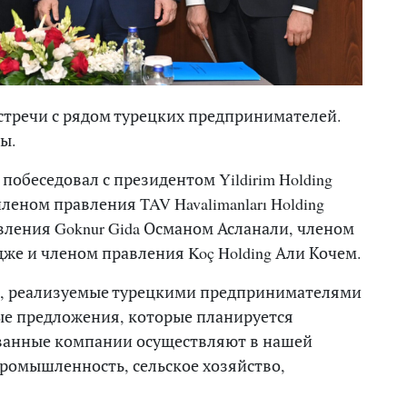
встречи с рядом турецких предпринимателей.
ы.
побеседовал с президентом Yildirim Holding
ном правления TAV Havalimanları Holding
ления Goknur Gida Османом Асланали, членом
же и членом правления Koç Holding Али Кочем.
ты, реализуемые турецкими предпринимателями
ные предложения, которые планируется
званные компании осуществляют в нашей
ромышленность, сельское хозяйство,