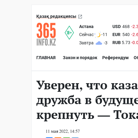
Қазақ редакциясы
Астана
USD
468
-2.
EUR
540
-2.
Сейчас
-11
RUB
5.73
-0.
Завтра
-3
ГЛАВНАЯ
Закон и порядок
Референдум
О
Уверен, что каз
дружба в будуще
крепнуть — Ток
11 мая 2022, 14:57