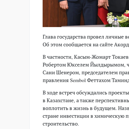
Глава государства провел личные 
Об этом сообщается на сайте Акорд
В частности, Касым-Жомарт Токаев 
Робертом Юкселем Йылдырымом, чле
Сани Шенером, председателем прав
правления Sembol Феттахом Таминд
В ходе встреч обсуждались проек
в Казахстане, а также перспектив
воплотить в жизнь в будущем. На
стране инвестиции в химическую п
строительство.