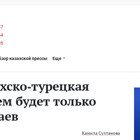
37
64
05
бзор казахской прессы
Еще
ахско-турецкая
м будет только
аев
Камила Султанова