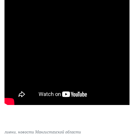
ливни
,
новости Мангистауской области