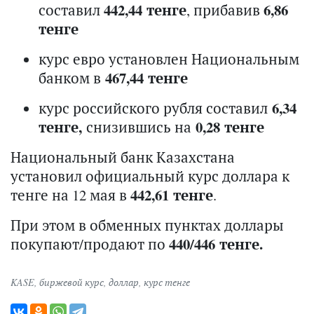
составил
442,44 тенге
, прибавив
6,86
тенге
курс евро установлен Национальным
банком в
467,44 тенге
курс российского рубля составил
6,34
тенге,
снизившись на
0,28 тенге
Национальный банк Казахстана
установил официальный курс доллара к
тенге на 12 мая в
442,61 тенге
.
При этом в обменных пунктах доллары
покупают/продают по
440/446 тенге.
KASE
,
биржевой курс
,
доллар
,
курс тенге