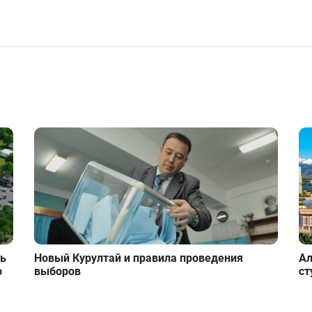
ть
Новый Курултай и правила проведения
Ал
о
выборов
ст