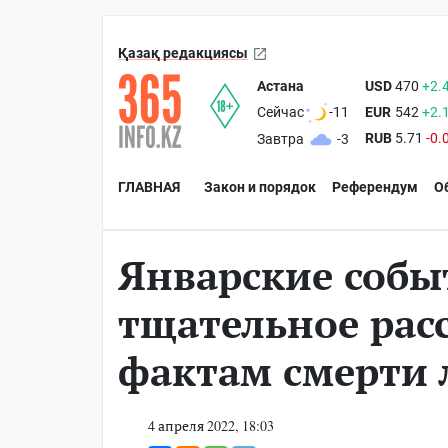
Қазақ редакциясы
Астана
USD
470
+2.
EUR
542
+2.
Сейчас
-11
RUB
5.71
-0.
Завтра
-3
ГЛАВНАЯ
Закон и порядок
Референдум
О
Январские событ
тщательное рас
фактам смерти
4 апреля 2022, 18:03