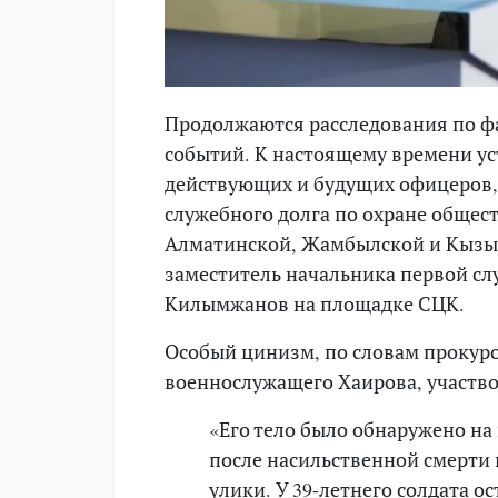
Продолжаются расследования по ф
событий. К настоящему времени ус
действующих и будущих офицеров,
служебного долга по охране общес
Алматинской, Жамбылской и Кызыл
заместитель начальника первой сл
Килымжанов на площадке СЦК.
Особый цинизм, по словам прокуро
военнослужащего Хаирова, участво
«Его тело было обнаружено на
после насильственной смерти 
улики. У 39-летнего солдата о