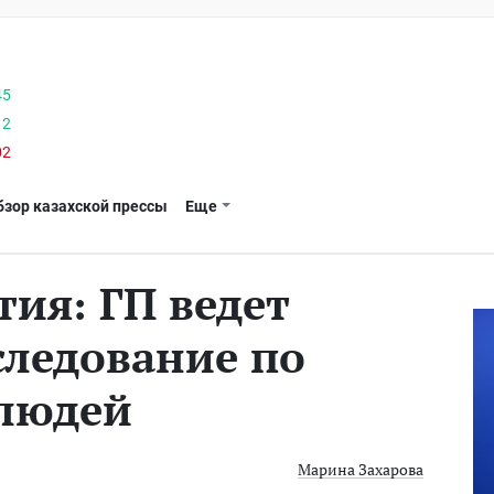
45
12
02
бзор казахской прессы
Еще
ия: ГП ведет
следование по
 людей
Марина Захарова