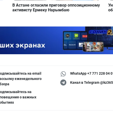
В Астане огласили приговор оппозиционному
Ун
активисту Ермеку Нарымбаю
об
одписывайтесь на email
WhatsApp +7 771 228 04 0
ассылку еженедельного
Канал в Telegram @kz365
бзора
одписывайтесь на
повещения о важных
обытиях