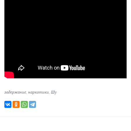
задержание
,
наркотики
,
Шу