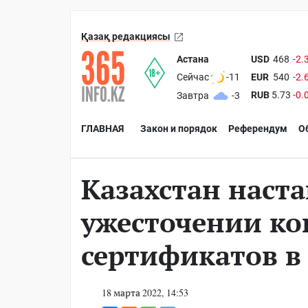
Қазақ редакциясы
Астана
USD
468
-2.
EUR
540
-2.
Сейчас
-11
RUB
5.73
-0.
Завтра
-3
ГЛАВНАЯ
Закон и порядок
Референдум
О
Казахстан наста
ужесточении ко
сертификатов в
18 марта 2022, 14:53