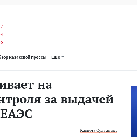
37
64
05
бзор казахской прессы
Еще
ивает на
нтроля за выдачей
 ЕАЭС
Камила Султанова