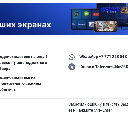
одписывайтесь на email
WhatsApp +7 771 228 04 0
ассылку еженедельного
Канал в Telegram @kz365
бзора
одписывайтесь на
повещения о важных
обытиях
Заметили ошибку в тексте? Вы
ее и нажмите Ctrl+Enter