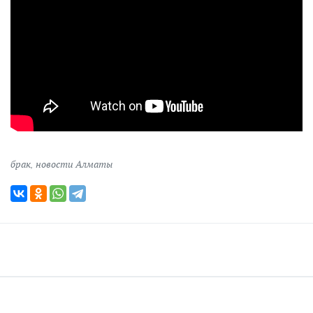
брак
,
новости Алматы