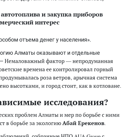
автотоплива и закупка приборов
ммерческий интерес
особом отъема денег у населения».
логию Алматы оказывают и отдельные
Немаловажный фактор — непродуманная
 —
оветские времена ее контролировал горный
продумывалась роза ветров, арычная система
ено высотками, и город стоит, как в котловане.
ависимые исследования?
еских проблем Алматы и мер по борьбе с ними
ст в борьбе за экологию
Абай Ерекенов
.
 наблюдений, собранные НПО AUA Group с