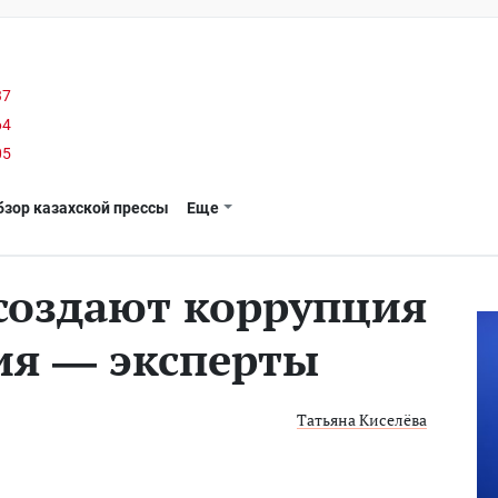
37
64
05
бзор казахской прессы
Еще
создают коррупция
ия — эксперты
Татьяна Киселёва