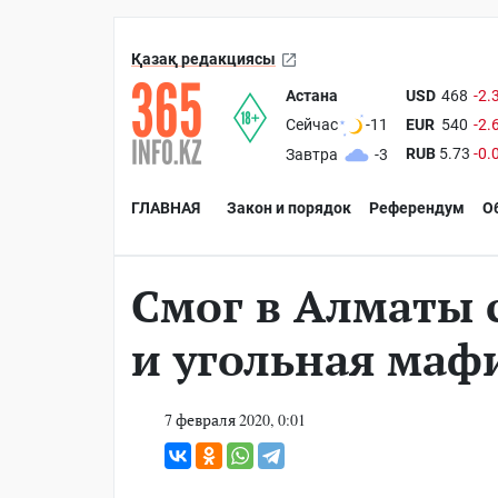
Қазақ редакциясы
Астана
USD
468
-2.
EUR
540
-2.
Сейчас
-11
RUB
5.73
-0.
Завтра
-3
ГЛАВНАЯ
Закон и порядок
Референдум
О
Смог в Алматы 
и угольная маф
7 февраля 2020, 0:01