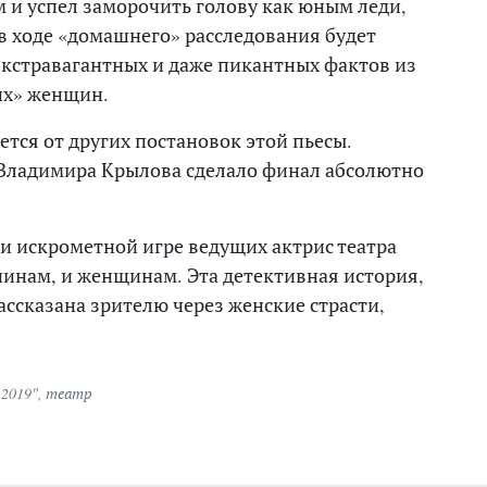
м и успел заморочить голову как юным леди,
 в ходе «домашнего» расследования будет
кстравагантных и даже пикантных фактов из
их» женщин.
ется от других постановок этой пьесы.
Владимира Крылова сделало финал абсолютно
и искрометной игре ведущих актрис театра
чинам, и женщинам. Эта детективная история,
ассказана зрителю через женские страсти,
 2019"
,
театр