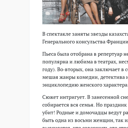
В спектакле заняты звезды казахст
Генерального консульства Франции
Пьеса была отобрана в репертуар н
популярна и любима в театрах, нес
году). Во-вторых, она заключает в 
мешая жанры комедии, детектива 
энциклопедию женского характера
Сюжет интригует. В занесенной сн
собирается вся семья. Но праздни
убит! Родные и домочадцы ведут р
быть одна из восьми женщин, так и
выясняется, что совершить это ст