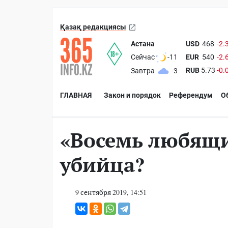
Қазақ редакциясы
Астана
USD
468
-2.
EUR
540
-2.
Сейчас
-11
RUB
5.73
-0.
Завтра
-3
ГЛАВНАЯ
Закон и порядок
Референдум
О
«Восемь любящи
убийца?
9 сентября 2019, 14:51