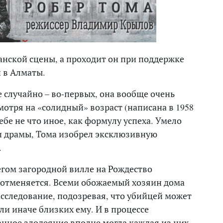
анской сцены, а проходит он при поддержке
 в Алматы.
е случайно – во-первых, она вообще очень
мотря на «солидный» возраст (написана в 1958
себе не что иное, как формулу успеха. Умело
и драмы, Тома изобрел эксклюзивную
.
егом загородной вилле на Рождество
к отменяется. Всеми обожаемый хозяин дома
асследование, подозревая, что убийцей может
ли иначе близких ему. И в процессе
ранное злодеяние вполне могла каждая из них…