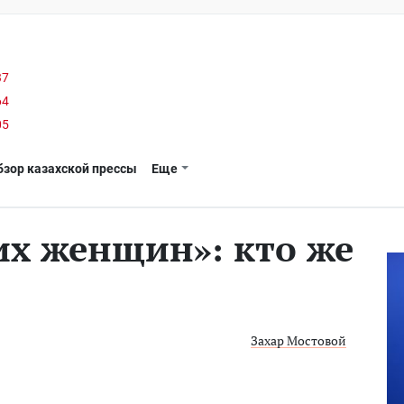
37
64
05
бзор казахской прессы
Еще
х женщин»: кто же
Захар Мостовой