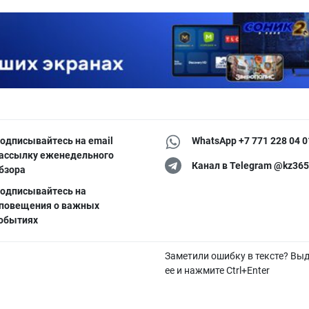
одписывайтесь на email
WhatsApp +7 771 228 04 0
ассылку еженедельного
Канал в Telegram @kz365
бзора
одписывайтесь на
повещения о важных
обытиях
Заметили ошибку в тексте? Вы
ее и нажмите Ctrl+Enter