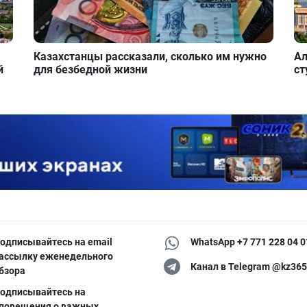
Казахстанцы рассказали, сколько им нужно
Ал
й
для безбедной жизни
ст
одписывайтесь на email
WhatsApp +7 771 228 04 0
ассылку еженедельного
Канал в Telegram @kz365
бзора
одписывайтесь на
повещения о важных