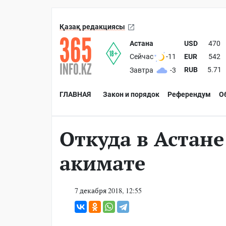
Қазақ редакциясы
Астана
USD
470
EUR
542
Сейчас
-11
RUB
5.71
Завтра
-3
ГЛАВНАЯ
Закон и порядок
Референдум
О
Откуда в Астане
акимате
7 декабря 2018, 12:55