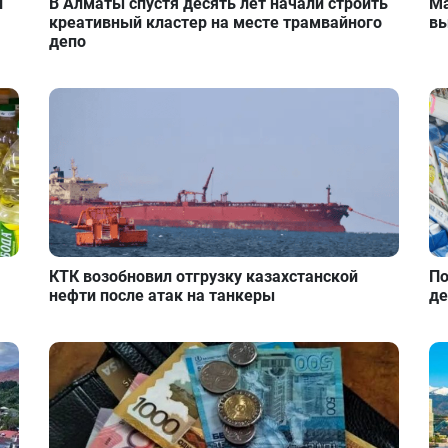
и
В Алматы спустя десять лет начали строить
Ма
креативный кластер на месте трамвайного
вы
депо
КТК возобновил отгрузку казахстанской
По
нефти после атак на танкеры
де