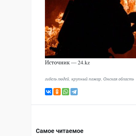
Источник — 24.kz
гибель людей
,
крупный пожар
,
Омская область
Самое читаемое