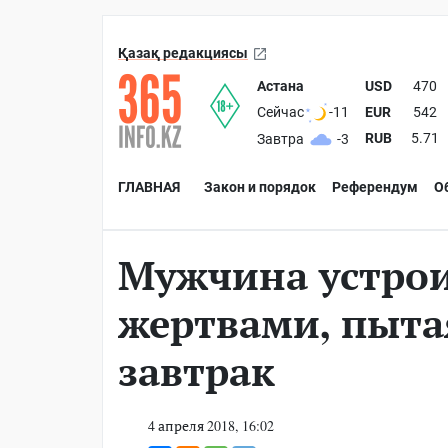
Қазақ редакциясы
Астана
USD
470
EUR
542
Сейчас
-11
RUB
5.71
Завтра
-3
ГЛАВНАЯ
Закон и порядок
Референдум
О
Мужчина устрои
жертвами, пыта
завтрак
4 апреля 2018, 16:02