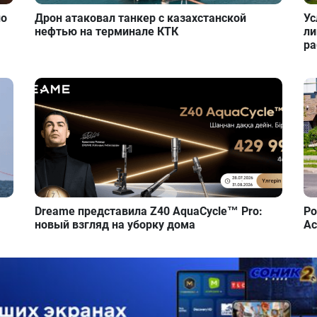
но
Дрон атаковал танкер с казахстанской
Ус
нефтью на терминале КТК
ли
ра
Dreame представила Z40 AquaCycle™ Pro:
Ро
новый взгляд на уборку дома
Ас