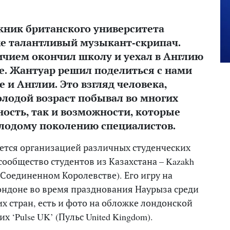
ник британского университета
также талантливый музыкант-скрипач.
личием
окончил школу и уехал в Англию
е. Жантуар решил поделиться с нами
 и Англии. Это взгляд человека,
олодой возраст побывал во многих
ность, так и возможности, которые
олодому поколению специалистов.
ается организацией различных студенческих
ообщество студентов из Казахстана – Kazakh
в Соединенном Королевстве). Его игру на
ондоне во время празднования Наурыза среди
х стран, есть и фото на обложке лондонской
 ‘Pulse UK’ (Пульс United Kingdom).