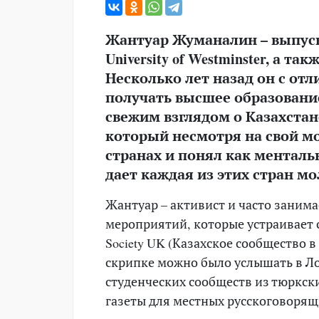
Жантуар Жуманалин – выпуск
University of Westminster, а 
Н
есколько лет назад о
н
с от
получать высшее образовани
свежим взглядом о Казахстане
который несмотря на свой м
странах и понял как менталь
дает каждая из этих стран м
Жантуар – активист и часто заним
мероприятий, которые устраивает с
Society UK (Казахское сообщество 
скрипке можно было услышать в Л
студенческих сообществ из тюркски
газеты для местных русскоговорящих