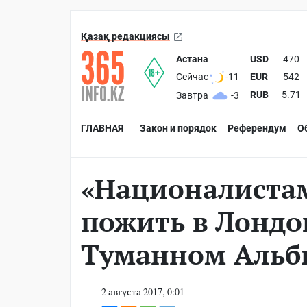
Қазақ редакциясы
Астана
USD
470
EUR
542
Сейчас
-11
RUB
5.71
Завтра
-3
ГЛАВНАЯ
Закон и порядок
Референдум
О
«Националистам
пожить в Лондо
Туманном Альб
2 августа 2017, 0:01