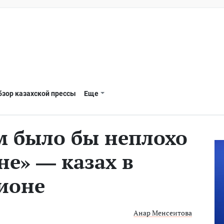
бзор казахской прессы
Еще
 было бы неплохо
не» — казах в
ионе
Анар Менсеитова