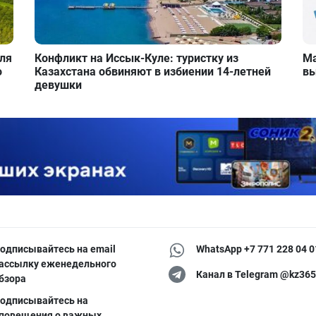
для
Конфликт на Иссык-Куле: туристку из
Ма
о
Казахстана обвиняют в избиении 14-летней
вы
девушки
одписывайтесь на email
WhatsApp +7 771 228 04 0
ассылку еженедельного
Канал в Telegram @kz365
бзора
одписывайтесь на
повещения о важных