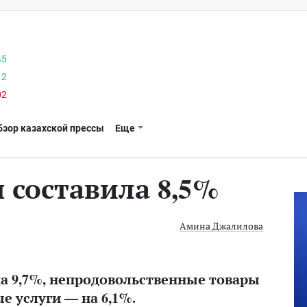
45
12
02
бзор казахской прессы
Еще
 составила 8,5%
Амина Джалилова
а 9,7%, непродовольственные товары
е услуги — на 6,1%.