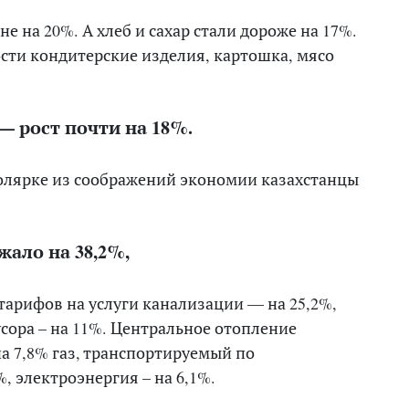
ене на
20
%. А хлеб и сахар стали дороже на
17
%.
сти кондитерские изделия, картошка, мясо
— рост почти на 18%.
олярке из соображений экономии казахстанцы
ало на 38,2%,
тарифов на услуги
канализации — на
25,2
%,
сора – на 11%. Центральное отопление
на
7,8
% газ, транспортируемый по
%
,
электроэнергия – на
6
,
1
%
.