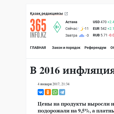
Қазақ редакциясы
Астана
USD
470
+2.
EUR
542
+2.
Сейчас
-11
RUB
5.71
-0.
Завтра
-3
ГЛАВНАЯ
Закон и порядок
Референдум
О
В 2016 инфляция
4 января 2017, 21:34
Цены на продукты выросли н
подорожали на 9,5%, а платны