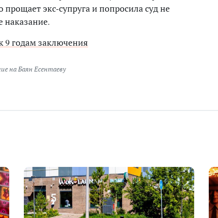
о прощает экс-супруга и попросила суд не
е наказание.
к 9 годам заключения
ие на Баян Есентаеву