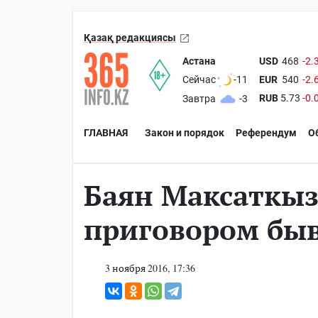
Қазақ редакциясы
Астана
USD
468
-2.
EUR
540
-2.
Сейчас
-11
RUB
5.73
-0.
Завтра
-3
ГЛАВНАЯ
Закон и порядок
Референдум
О
Баян Максаткыз
приговором бы
3 ноября 2016, 17:36