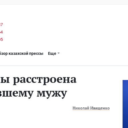
37
64
05
бзор казахской прессы
Еще
ы расстроена
вшему мужу
Николай Иващенко