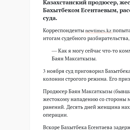
Казахстанский продюсер, же
Бахытбеком Есентаевым, ра
суда.
Корреспонденты
newtimes.kz
попыта
итогам судебного разбирательства,
— Как я могу сейчас что-то ко
Баян Максаткызы.
3 ноября суд приговорил Бахытбека
колонии строгого режима. Его при
Продюсер Баян Максаткызы (бывшая
жестокому нападению со стороны м
ранений. Десять дней женщина нах
операции.
Вскоре Бахытбека Есентаева задерж