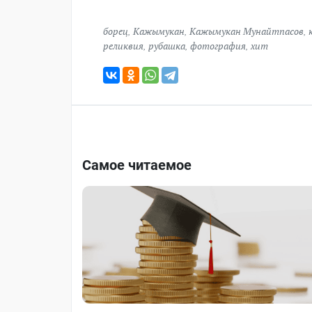
борец
,
Кажымукан
,
Кажымукан Мунайтпасов
,
реликвия
,
рубашка
,
фотография
,
хит
Самое читаемое