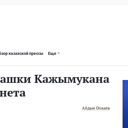
бзор казахской прессы
Еще
башки Кажымукана
знета
Айдын Олжаев