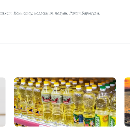
казнет
,
Кокшетау
,
коллекция
,
палуан
,
Рахат Барысулы
,