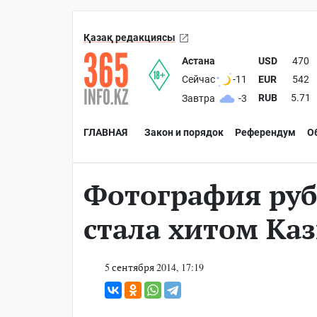
Қазақ редакциясы
Астана
USD
470
EUR
542
Сейчас
-11
RUB
5.71
Завтра
-3
ГЛАВНАЯ
Закон и порядок
Референдум
О
Фотография ру
стала хитом Ка
5 сентября 2014, 17:19