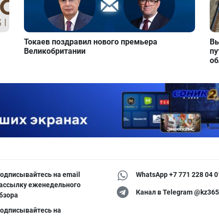
Токаев поздравил нового премьера
Вы
Великобритании
пу
об
одписывайтесь на email
WhatsApp +7 771 228 04 0
ассылку еженедельного
Канал в Telegram @kz365
бзора
одписывайтесь на