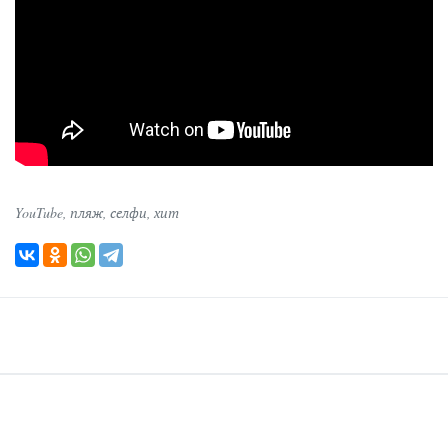
YouTube
,
пляж
,
селфи
,
хит