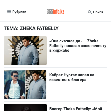
Рубрики
Поиск
ТЕМА: ZHEKA FATBELLY
«Она сказала да» — Zheka
Fatbelly показал свою невесту
в хиджабе
Кайрат Нуртас напал на
известного блогера
Блогер Zheka Fatbelly: «Мой