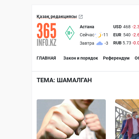
Қазақ редакциясы
Астана
USD
468
-2.
EUR
540
-2.
Сейчас
-11
RUB
5.73
-0.
Завтра
-3
ГЛАВНАЯ
Закон и порядок
Референдум
О
ТЕМА: ШАМАЛГАН