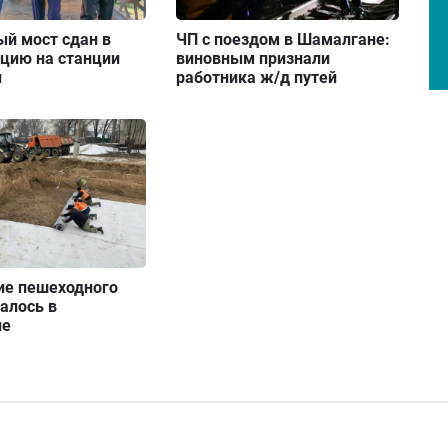
й мост сдан в
ЧП с поездом в Шамалгане:
цию на станции
виновным признали
н
работника ж/д путей
ие пешеходного
алось в
не