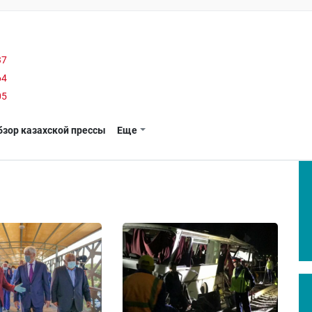
37
64
05
бзор казахской прессы
Еще