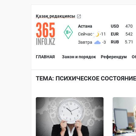
Қазақ редакциясы
Астана
USD
470
EUR
542
Сейчас
-11
RUB
5.71
Завтра
-3
ГЛАВНАЯ
Закон и порядок
Референдум
О
ТЕМА: ПСИХИЧЕСКОЕ СОСТОЯНИ