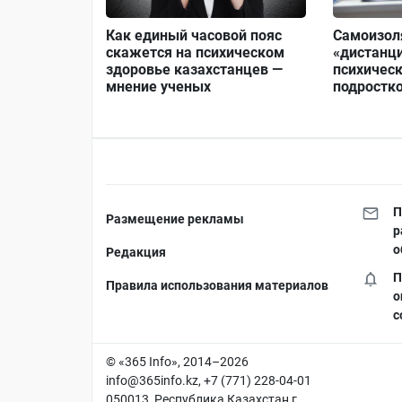
Как единый часовой пояс
Самоизол
скажется на психическом
«дистанц
здоровье казахстанцев —
психичес
мнение ученых
подростк
П
Размещение рекламы
р
о
Редакция
П
Правила использования материалов
о
с
© «365 Info», 2014–2026
info@365info.kz
, +7 (771) 228-04-01
050013, Республика Казахстан г.