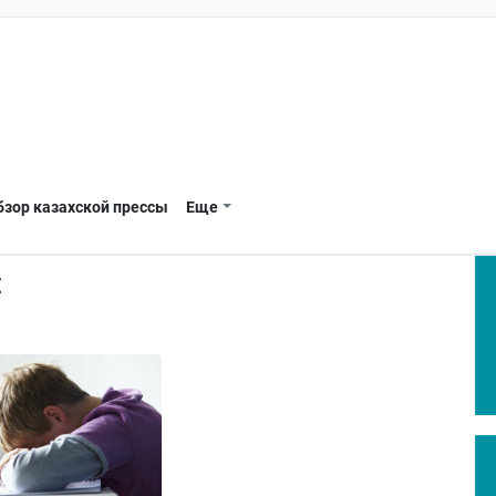
бзор казахской прессы
Еще
Е