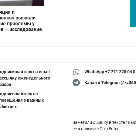
яция и
ионка» вызвали
кие проблемы у
ов — исследование
одписывайтесь на email
WhatsApp +7 771 228 04 0
ассылку еженедельного
Канал в Telegram @kz365
бзора
одписывайтесь на
повещения о важных
обытиях
Заметили ошибку в тексте? Вы
ее и нажмите Ctrl+Enter