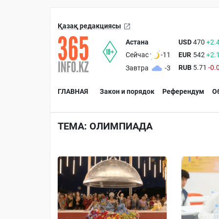
Қазақ редакциясы
Астана
USD
470
+2.
EUR
542
+2.
Сейчас
-11
RUB
5.71
-0.
Завтра
-3
ГЛАВНАЯ
Закон и порядок
Референдум
О
ТЕМА: ОЛИМПИАДА