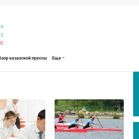
45
12
02
бзор казахской прессы
Еще