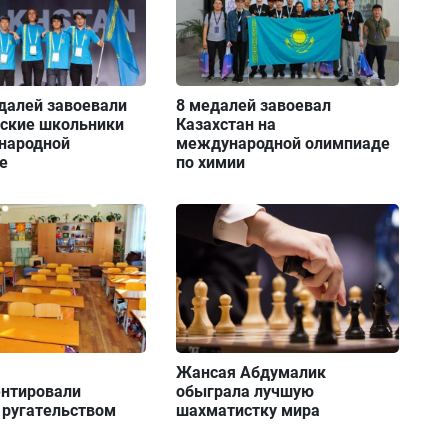
далей завоевали
8 медалей завоевал
нские школьники
Казахстан на
народной
международной олимпиаде
е
по химии
Жансая Абдумалик
нтировали
обыграла лучшую
 ругательством
шахматистку мира