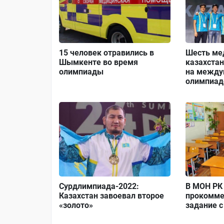
15 человек отравились в
Шесть ме
Шымкенте во время
казахста
олимпиады
на между
олимпиад
Сурдлимпиада-2022:
В МОН РК
Казахстан завоевал второе
прокомме
«золото»
задание с