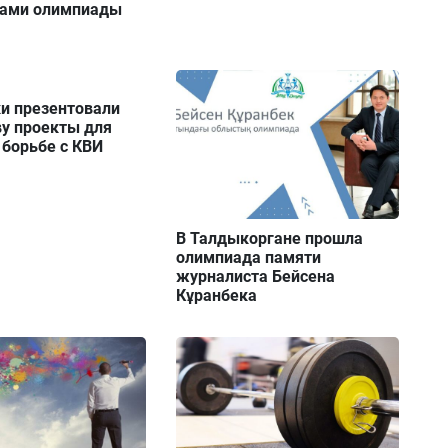
тами олимпиады
и презентовали
ву проекты для
 борьбе с КВИ
В Талдыкоргане прошла
олимпиада памяти
журналиста Бейсена
Кұранбека