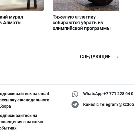
кий мурал
Тяжелую атлетику
 в Алматы
собираются убрать из
олимпийской программы
СЛЕДУЮЩИЕ
одписывайтесь на email
WhatsApp +7 771 228 04 0
ассылку еженедельного
Канал в Telegram @kz365
бзора
одписывайтесь на
повещения о важных
обытиях