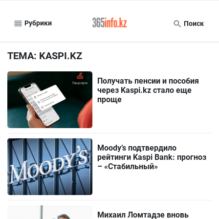
Рубрики
Поиск
ТЕМА: KASPI.KZ
Получать пенсии и пособия
через Kaspi.kz стало еще
проще
Moody’s подтвердило
рейтинги Kaspi Bank: прогноз
– «Стабильный»
Михаил Ломтадзе вновь