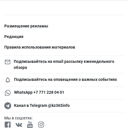
Размещение рекламы
Редакция
Правила использования материалов
Подписывайтесь на email рассылку еженедельного
обзора
Подписывайтесь на оповещения о важных событиях
WhatsApp +7 771 228 04 01
Канал в Telegram @kz365info
Мы в соцсетях: