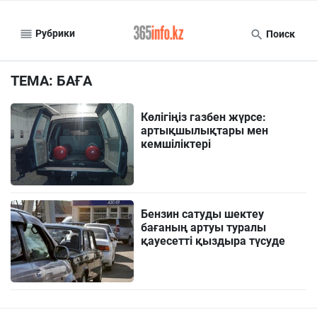
Рубрики
Поиск
ТЕМА: БАҒА
Көлігіңіз газбен жүрсе:
артықшылықтары мен
кемшіліктері
Бензин сатуды шектеу
бағаның артуы туралы
қауесетті қыздыра түсуде