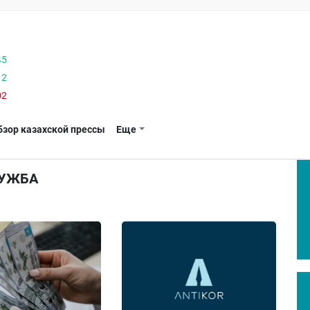
45
12
02
бзор казахской прессы
Еще
ЛУЖБА