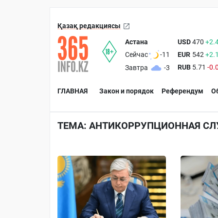
Қазақ редакциясы
Астана
USD
470
+2.
EUR
542
+2.
Сейчас
-11
RUB
5.71
-0.
Завтра
-3
ГЛАВНАЯ
Закон и порядок
Референдум
О
ТЕМА: АНТИКОРРУПЦИОННАЯ С