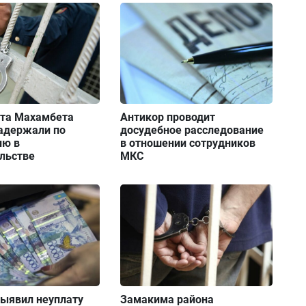
та Махамбета
Антикор проводит
адержали по
досудебное расследование
ию в
в отношении сотрудников
льстве
МКС
выявил неуплату
Замакима района