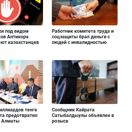
и под видом
Работник комитета труда и
ков Антикора
соцзащиты брал деньги с
ют казахстанцев
людей с инвалидностью
иллиардов тенге
Сообщник Кайрата
та предотвратил
Сатыбалдыулы объявлен в
в Алматы
розыск