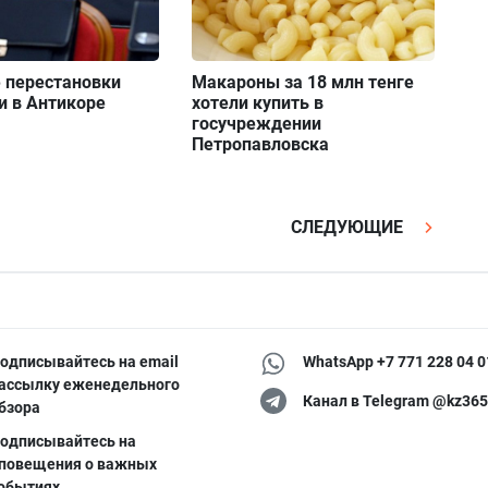
 перестановки
Макароны за 18 млн тенге
и в Антикоре
хотели купить в
госучреждении
Петропавловска
СЛЕДУЮЩИЕ
одписывайтесь на email
WhatsApp +7 771 228 04 0
ассылку еженедельного
Канал в Telegram @kz365
бзора
одписывайтесь на
повещения о важных
обытиях