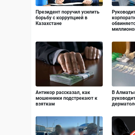
Президент поручил усилить
Руководи
борьбу с коррупцией в
корпорат
Казахстане
обвиняетс
миллионо
Антикор рассказал, как
В Алматы
мошенники подстрекают к
руководи
взяткам
дерматол