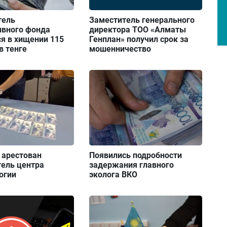
тель
Заместитель генерального
ивного фонда
директора ТОО «Алматы
я в хищении 115
Генплан» получил срок за
в тенге
мошенничество
 арестован
Появились подробности
тель центра
задержания главного
огии
эколога ВКО