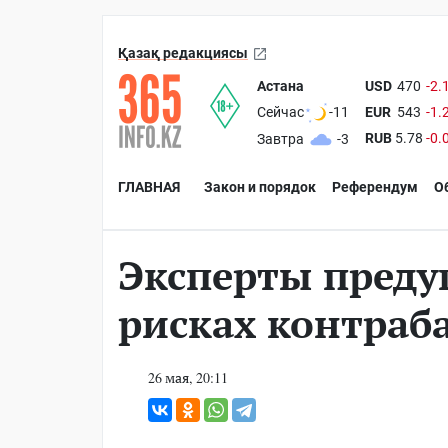
Қазақ редакциясы
Астана
USD
470
-2.
EUR
543
-1.
Сейчас
-11
RUB
5.78
-0.
Завтра
-3
ГЛАВНАЯ
Закон и порядок
Референдум
О
Эксперты преду
рисках контраб
26 мая, 20:11