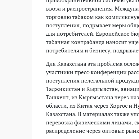
ввоза и распространения. Междун
торговлю табаком как комплексную
поступления, подрывает меры обще
для потребителей. Европейское бю
табачная контрабанда наносит ущ
потребителям и бизнесу, подрывае
Для Казахстана эта проблема осло
участники пресс-конференции рас
поступления нелегальной продукци
Таджикистан и Кыргызстан, авиац
Ташкент, из Кыргызстана через н
области, из Китая через Хоргос и 
Казахстана. В материалах также у
перевозка физическими лицами, с
распределение через оптовые рынк