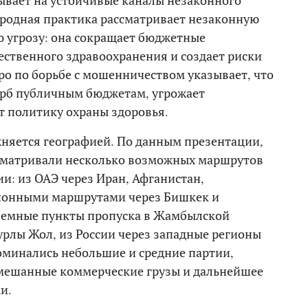
ародная практика рассматривает незаконную
 угрозу: она сокращает бюджетные
ственного здравоохранения и создает риски
ро по борьбе с мошенничеством указывает, что
ерб публичным бюджетам, угрожает
т политику охраны здоровья.
жняется географией. По данным презентации,
сматривали несколько возможных маршрутов
и: из ОАЭ через Иран, Афганистан,
ионными маршрутами через Бишкек и
аземные пункты пропуска в Жамбылской
Нурлы Жол, из России через западные регионы
поминались небольшие и средние партии,
мешанные коммерческие грузы и дальнейшее
и.