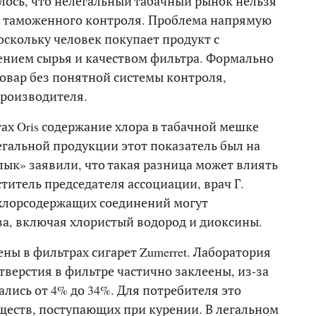
ось, что нелегальный табачный рынок нельзя
 и таможенного контроля. Проблема напрямую
оскольку человек покупает продукт с
ением сырья и качеством фильтра. Формально
товар без понятной системы контроля,
производителя.
ах Oris содержание хлора в табачной мешке
легальной продукции этот показатель был на
лык» заявили, что такая разница может влиять
ститель председателя ассоциации, врач Г.
 хлорсодержащих соединений могут
а, включая хлористый водород и диоксины.
ы в фильтрах сигарет Zumerret. Лаборатория
верстия в фильтре частично заклеены, из-за
лись от 4% до 34%. Для потребителя это
ществ, поступающих при курении. В легальном