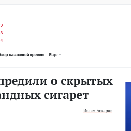
13
23
04
бзор казахской прессы
Еще
предили о скрытых
андных сигарет
Ислам Аскаров