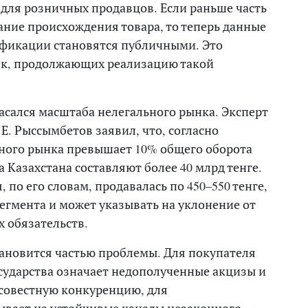
 для розничных продавцов. Если раньше часть
ание происхождения товара, то теперь данные
ификации становятся публичными. Это
ек, продолжающих реализацию такой
сался масштаба нелегального рынка. Эксперт
Е. Рыссымбетов заявил, что, согласно
ного рынка превышает 10% общего оборота
 Казахстана составляют более 40 млрд тенге.
 по его словам, продавалась по 450–550 тенге,
егмента и может указывать на уклонение от
 обязательств.
тановится частью проблемы. Для покупателя
осударства означает недополученные акцизы и
осовестную конкуренцию, для
ывает на устойчивые каналы незаконного