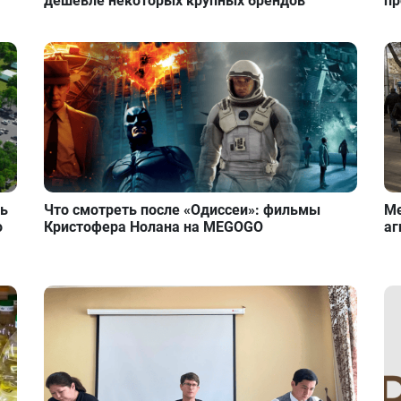
дешевле некоторых крупных брендов
пр
ть
Что смотреть после «Одиссеи»: фильмы
Ме
о
Кристофера Нолана на MEGOGO
аг