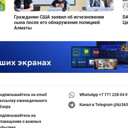
Гражданин США заявил об исчезновении
DA
сына после его обнаружения полицией
Це
Алматы
одписывайтесь на email
WhatsApp +7 771 228 04 0
ассылку еженедельного
Канал в Telegram @kz365
бзора
одписывайтесь на
повещения о важных
обытиях