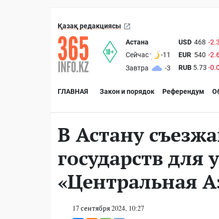
Қазақ редакциясы
Астана
USD
468
-2.
EUR
540
-2.
Сейчас
-11
RUB
5.73
-0.
Завтра
-3
ГЛАВНАЯ
Закон и порядок
Референдум
О
В Астану съезж
государств для 
«Центральная А
17 сентября 2024, 10:27