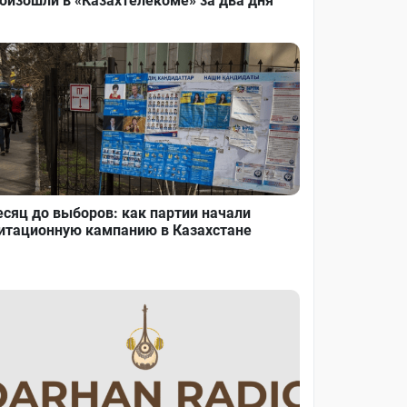
оизошли в «Казахтелекоме» за два дня
сяц до выборов: как партии начали
итационную кампанию в Казахстане