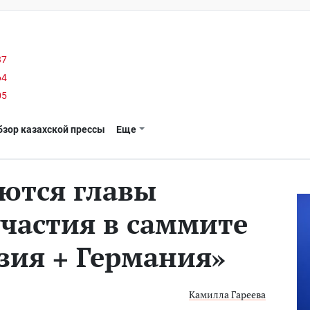
37
64
05
бзор казахской прессы
Еще
аются главы
участия в саммите
зия + Германия»
Камилла Гареева