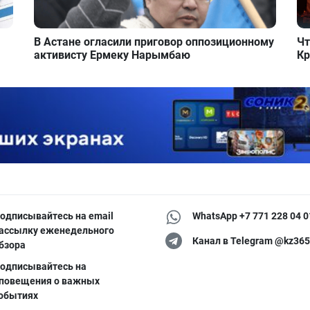
В Астане огласили приговор оппозиционному
Чт
активисту Ермеку Нарымбаю
Кр
одписывайтесь на email
WhatsApp +7 771 228 04 0
ассылку еженедельного
Канал в Telegram @kz365
бзора
одписывайтесь на
повещения о важных
обытиях