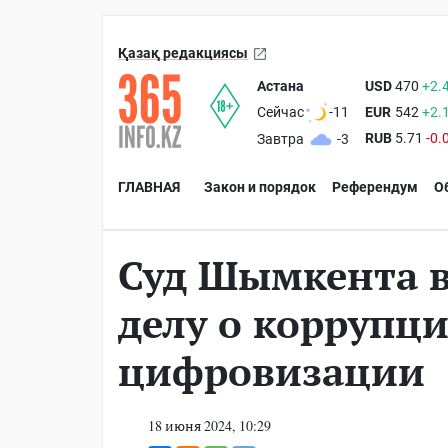
Қазақ редакциясы
Астана
USD
470
+2.
EUR
542
+2.
Сейчас
-11
RUB
5.71
-0.
Завтра
-3
ГЛАВНАЯ
Закон и порядок
Референдум
О
Суд Шымкента в
делу о коррупц
цифровизации
18 июня 2024, 10:29