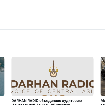
DARHAN RADIO объединило аудиторию
Ме