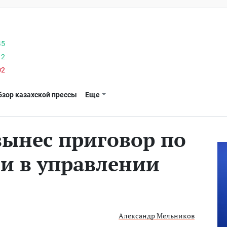
45
12
02
бзор казахской прессы
Еще
ынес приговор по
ии в управлении
Александр Мельников