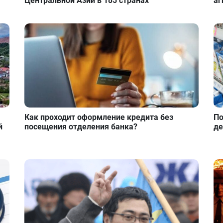
Центральной Азии в 185 странах
аг
Как проходит оформление кредита без
По
й
посещения отделения банка?
де