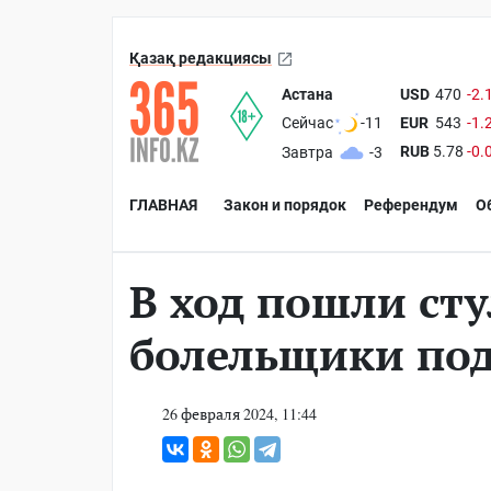
Қазақ редакциясы
Астана
USD
470
-2.
EUR
543
-1.
Сейчас
-11
RUB
5.78
-0.
Завтра
-3
ГЛАВНАЯ
Закон и порядок
Референдум
О
В ход пошли сту
болельщики под
26 февраля 2024, 11:44