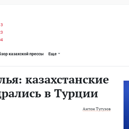
13
23
04
бзор казахской прессы
Еще
лья: казахстанские
рались в Турции
Антон Тугузов