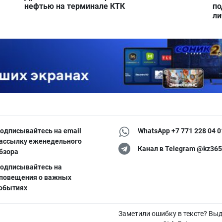
нефтью на терминале КТК
по
ли
одписывайтесь на email
WhatsApp +7 771 228 04 0
ассылку еженедельного
Канал в Telegram @kz365
бзора
одписывайтесь на
повещения о важных
обытиях
Заметили ошибку в тексте? Вы