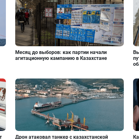
Месяц до выборов: как партии начали
Вы
агитационную кампанию в Казахстане
пу
об
т
Дрон атаковал танкер с казахстанской
Ка