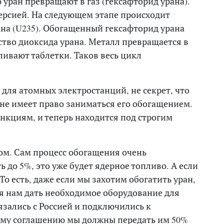
о уран превращают в газ (гексафторид урана).
ерсией. На следующем этапе происходит
на (U235). Обогащенный гексафторид урана
ство диоксида урана. Металл превращается в
ливают таблетки. Таков весь цикл
 для атомных электростанций, не секрет, что
 не имеет право заниматься его обогащением.
нкциям, и теперь находится под строгим
ом. Сам процесс обогащения очень
ь до 5%, это уже будет ядерное топливо. А если
 То есть, даже если мы захотим обогатить уран,
ся нам дать необходимое оборудование для
язались с Россией и подключились к
ему соглашению мы должны передать им 50%