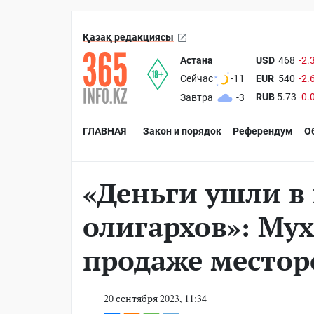
Қазақ редакциясы
Астана
USD
468
-2.
EUR
540
-2.
Сейчас
-11
RUB
5.73
-0.
Завтра
-3
ГЛАВНАЯ
Закон и порядок
Референдум
О
«Деньги ушли в
олигархов»: Му
продаже место
20 сентября 2023, 11:34