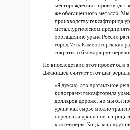
месторождения с производство
же обогащенного металла. Мы 
производству гексафторида ур
металлургическом предприяти
обогащению урана России расп
город Усть-Каменогорск как 
сократили бы маршрут перево
Но впоследствии этот проект был
Джакишев считает этот шаг верны
«Я думаю, это правильное реш
килограмм гексафторида урана
долларов дороже, но мы бы про
урана как сырье можно трансп
перевозки урана после процес
контейнеры. Когда маршрут п