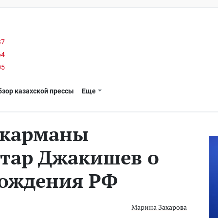
37
64
05
бзор казахской прессы
Еще
 карманы
хтар Джакишев о
рождения РФ
Марина Захарова