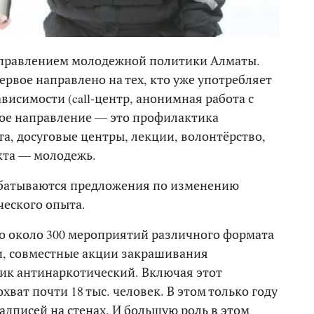
Управлением молодежной политики Алматы.
ервое направлено на тех, кто уже употребляет
ависимости (call-центр, анонимная работа с
рое направление — это профилактика
а, досуговые центры, лекции, волонтёрство,
екта — молодежь.
рабатываются предложения по изменению
ческого опыта.
но около 300 мероприятий различного формата
ии, совместные акции закрашивания
ник антинаркотический. Включая этот
хват почти 18 тыс. человек. В этом только году
надписей на стенах. И большую роль в этом