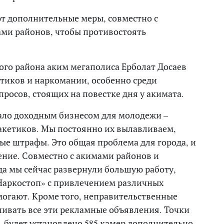
т дополнительные меры, совместно с
ми районов, чтобы противостоять
кого района аким мегаполиса Ерболат Досаев
отиков и наркомании, особенно среди
росов, стоящих на повестке дня у акимата.
тало доходным бизнесом для молодежи –
акетиков. Мы постоянно их вылавливаем,
е штрафы. Это общая проблема для города, и
ение. Совместно с акимами районов и
а мы сейчас развернули большую работу,
Наркостоп» с привлечением различных
могают. Кроме того, неправительственные
ивать все эти рекламные объявления. Точки
 будет установлено 585 камер дополнительно