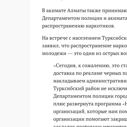
В акимате Алматы также принимаю
Департаментом полиции и акимата
распространению наркотиков.
На встрече с населением Турксибс
заявил, что распространение нарк
молодежи — это один из острых воп
«Сегодня, к сожалению, это с
доставка по рекламе черных п
накладываем административны
Турксибский район не исключ
Департаментом полиции город
плюс развернута программа «
организаций, которые нам по
организации помогают закраш
закладок постоянно меняются,