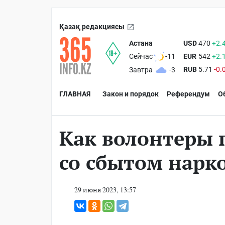
Қазақ редакциясы
Астана
USD
470
+2.
EUR
542
+2.
Сейчас
-11
RUB
5.71
-0.
Завтра
-3
ГЛАВНАЯ
Закон и порядок
Референдум
О
Как волонтеры 
со сбытом нарк
29 июня 2023, 13:57