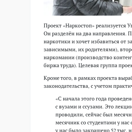
Проект «Наркостоп» реализуется 
Он разделён на два направления. П
наркотики и хочет избавиться от з
зависимыми, их родителями), вто
наркомании (производство контент
биржа труда). Целевая группа про
Кроме того, в рамках проекта вы
законодательства, с учетом практи
«С начала этого года проведе
с вузами и ссузами. Это лекц
проводили, сейчас был месяч
месячник со студентами у нас о
у нас было закрашено 52 тыс. 