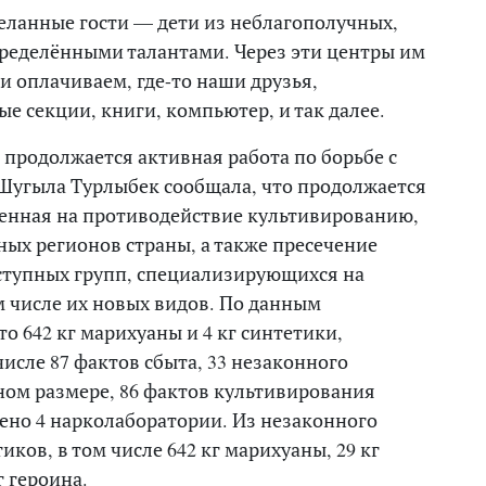
желанные гости — дети из неблагополучных,
пределёнными талантами. Через эти центры им
и оплачиваем, где-то наши друзья,
е секции, книги, компьютер, и так далее.
 продолжается активная работа по борьбе с
Шугыла Турлыбек сообщала, что продолжается
ленная на противодействие культивированию,
ных регионов страны, а также пресечение
ступных групп, специализирующихся на
м числе их новых видов. По данным
о 642 кг марихуаны и 4 кг синтетики,
числе 87 фактов сбыта, 33 незаконного
ном размере, 86 фактов культивирования
ено 4 нарколаборатории. Из незаконного
ков, в том числе 642 кг марихуаны, 29 кг
г героина.