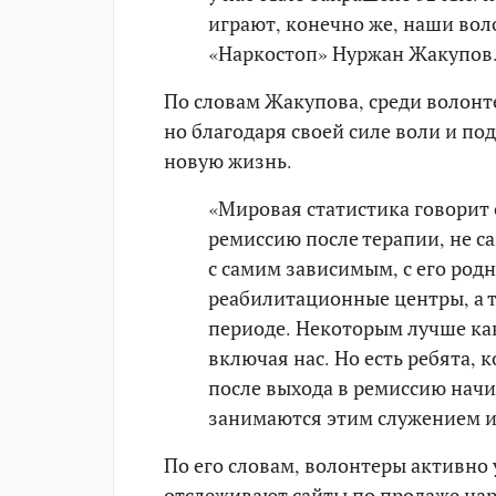
играют, конечно же, наши вол
«Наркостоп» Нуржан Жакупов
По словам Жакупова, среди волонте
но благодаря своей силе воли и по
новую жизнь.
«Мировая статистика говорит 
ремиссию после терапии, не с
с самим зависимым, с его род
реабилитационные центры, а 
периоде. Некоторым лучше как
включая нас. Но есть ребята, 
после выхода в ремиссию начи
занимаются этим служением и 
По его словам, волонтеры активно 
отслеживают сайты по продаже нар