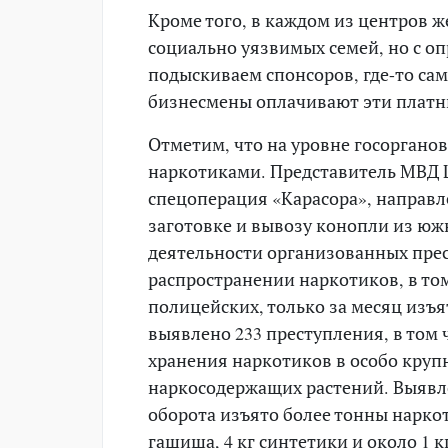
Кроме того, в каждом из центров 
социально уязвимых семей, но с о
подыскиваем спонсоров, где-то сам
бизнесмены оплачивают эти платны
Отметим, что на уровне госорганов
наркотиками. Представитель МВД 
спецоперация «Карасора», направ
заготовке и вывозу конопли из юж
деятельности организованных пре
распространении наркотиков, в то
полицейских, только за месяц изъят
выявлено 233 преступления, в том 
хранения наркотиков в особо круп
наркосодержащих растений. Выявл
оборота изъято более тонны наркоти
гашиша, 4 кг синтетики и около 1 к