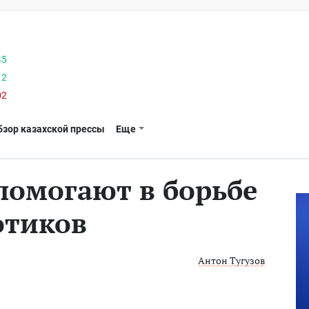
45
12
02
бзор казахской прессы
Еще
помогают в борьбе
отиков
Антон Тугузов