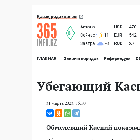
Қазақ редакциясы
Астана
USD
470
EUR
542
Сейчас
-11
RUB
5.71
Завтра
-3
ГЛАВНАЯ
Закон и порядок
Референдум
О
Убегающий Кас
31 марта 2023, 15:50
Обмелевший Каспий показали