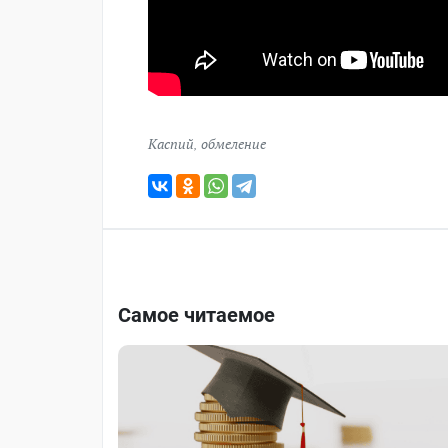
Каспий
,
обмеление
Самое читаемое