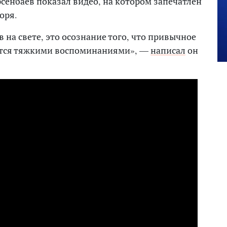
сенбаев показал видео, на котором запечатлен
оря.
 на свете, это осознание того, что привычное
ится тяжкими воспоминаниями», —
написал
он