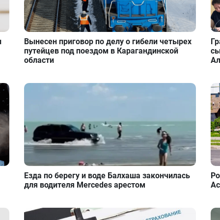
и
Вынесен приговор по делу о гибели четырех
Гр
путейцев под поездом в Карагандинской
сы
области
А
Езда по берегу и воде Балхаша закончилась
Ро
для водителя Mercedes арестом
Ас