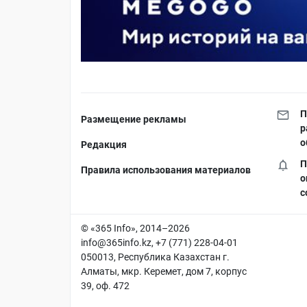
П
Размещение рекламы
р
о
Редакция
П
Правила использования материалов
о
с
© «365 Info», 2014–2026
info@365info.kz
, +7 (771) 228-04-01
050013, Республика Казахстан г.
Алматы, мкр. Керемет, дом 7, корпус
39, оф. 472