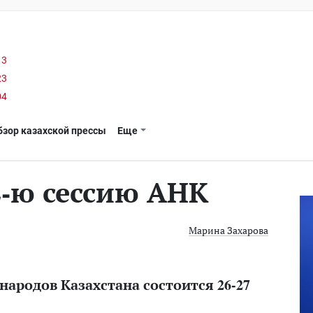
13
23
04
бзор казахской прессы
Еще
2-ю сессию АНК
Марина Захарова
народов Казахстана состоится 26-27