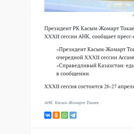
Президент РК Касым-Жомарт Токае
XXXII сессии АНК, сообщает пресс-
«Президент Касым-Жомарт Ток
очередной XXXII сессии Ассам
«Справедливый Казахстан: еди
в сообщении.
XXXII сессия состоится 26-27 апрел
АНК
,
Касым-Жомарт Токаев