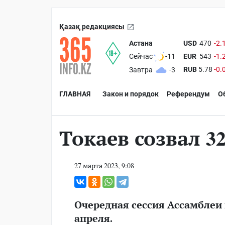
Қазақ редакциясы
Астана
USD
470
-2.
EUR
543
-1.
Сейчас
-11
RUB
5.78
-0.
Завтра
-3
ГЛАВНАЯ
Закон и порядок
Референдум
О
Токаев созвал 3
27 марта 2023, 9:08
Очередная сессия Ассамблеи 
апреля.