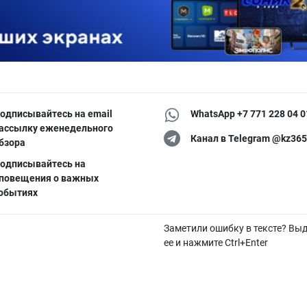
одписывайтесь на email
WhatsApp +7 771 228 04 0
ассылку еженедельного
Канал в Telegram @kz365
бзора
одписывайтесь на
повещения о важных
обытиях
Заметили ошибку в тексте? Вы
ее и нажмите Ctrl+Enter