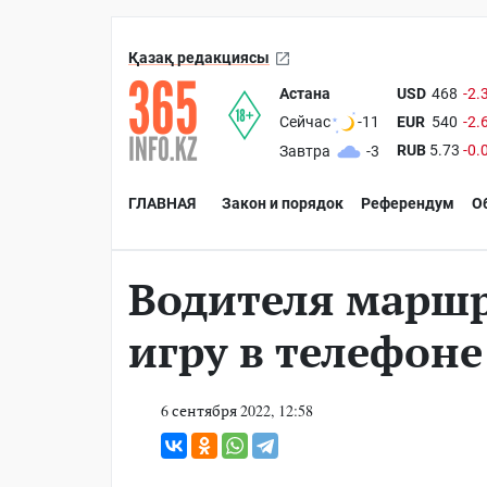
Қазақ редакциясы
Астана
USD
468
-2.
EUR
540
-2.
Сейчас
-11
RUB
5.73
-0.
Завтра
-3
ГЛАВНАЯ
Закон и порядок
Референдум
О
Водителя маршр
игру в телефоне
6 сентября 2022, 12:58