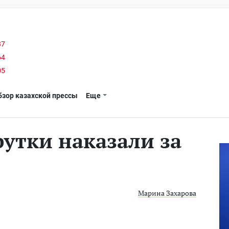
37
64
05
бзор казахской прессы
Еще
утки наказали за
Марина Захарова