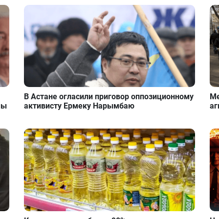
В Астане огласили приговор оппозиционному
Ме
мы
активисту Ермеку Нарымбаю
аг