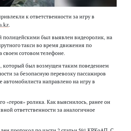
ривлекли к ответственности за игру в
a.kz
.
й полицейскими был выявлен видеоролик, на
рутного такси во время движения по
а своем сотовом телефоне.
в, который был возмущен таким поведением
ности за безопасную перевозку пассажиров
е автомобилиста направлено на игру в
о «героя» ролика. Как выяснилось, ранее он
вной ответственности за аналогичное
лен протокол по части 2 статьи 591 КРКоАП. С