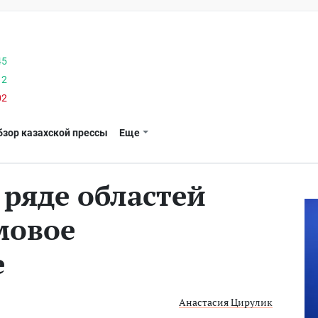
45
12
02
бзор казахской прессы
Еще
 ряде областей
мовое
е
Анастасия Цирулик