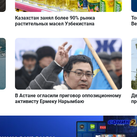
Казахстан занял более 90% рынка
То
растительных масел Узбекистана
Ве
В Астане огласили приговор оппозиционному
Дв
активисту Ермеку Нарымбаю
пр