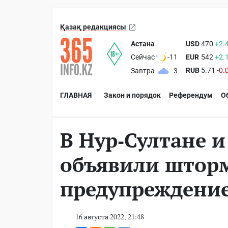
Қазақ редакциясы
Астана
USD
470
+2.
EUR
542
+2.
Сейчас
-11
RUB
5.71
-0.
Завтра
-3
ГЛАВНАЯ
Закон и порядок
Референдум
О
В Нур-Султане и
объявили штор
предупреждени
16 августа 2022, 21:48