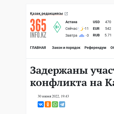
Қазақ редакциясы
Астана
USD
470
EUR
542
Сейчас
-11
RUB
5.71
Завтра
-3
ГЛАВНАЯ
Закон и порядок
Референдум
О
Задержаны учас
конфликта на К
30 июня 2022, 19:43