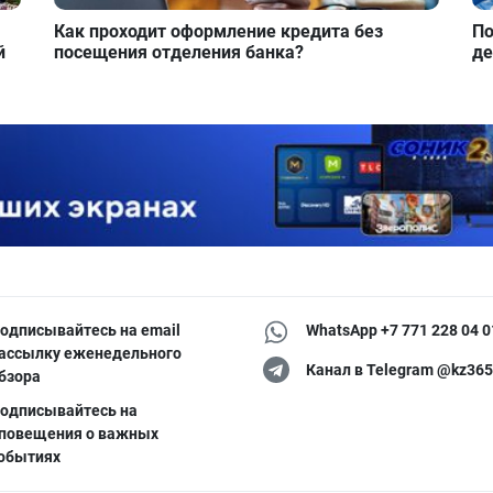
Как проходит оформление кредита без
По
й
посещения отделения банка?
де
одписывайтесь на email
WhatsApp +7 771 228 04 0
ассылку еженедельного
Канал в Telegram @kz365
бзора
одписывайтесь на
повещения о важных
обытиях