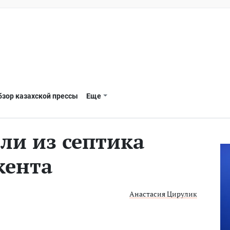
бзор казахской прессы
Еще
и из септика
кента
Анастасия Цирулик