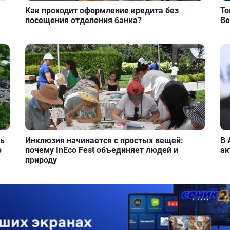
Как проходит оформление кредита без
То
посещения отделения банка?
Ве
ть
Инклюзия начинается с простых вещей:
В 
о
почему InEco Fest объединяет людей и
ак
природу