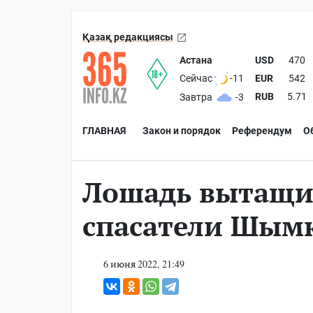
Қазақ редакциясы
Астана
USD
470
EUR
542
Сейчас
-11
RUB
5.71
Завтра
-3
ГЛАВНАЯ
Закон и порядок
Референдум
О
Лошадь вытащил
спасатели Шым
6 июня 2022, 21:49