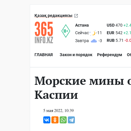
Қазақ редакциясы
Астана
USD
470
+2.
EUR
542
+2.
Сейчас
-11
RUB
5.71
-0.
Завтра
-3
ГЛАВНАЯ
Закон и порядок
Референдум
О
Морские мины 
Каспии
5 мая 2022, 10:39