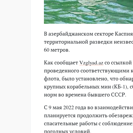
В азербайджанском секторе Каспия
территориальной разведки неизве
60 метров.
Как сообщает
Vzglyad.az
со ссылкой 
проведенного соответствующими к
флота, было установлено, что обн
крупных корабельных мин (КБ-1), 
норм во времена бывшего СССР.
С 9 мая 2022 года во взаимодейст
планируется продолжить обезвреж
спасательные работы с соблюдение
погодных условий.