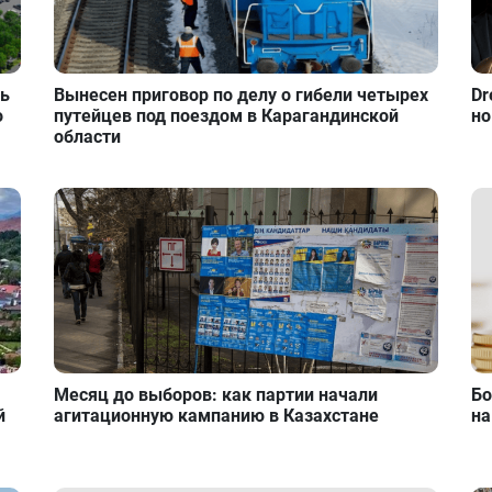
ть
Вынесен приговор по делу о гибели четырех
Dr
о
путейцев под поездом в Карагандинской
но
области
Месяц до выборов: как партии начали
Бо
й
агитационную кампанию в Казахстане
на