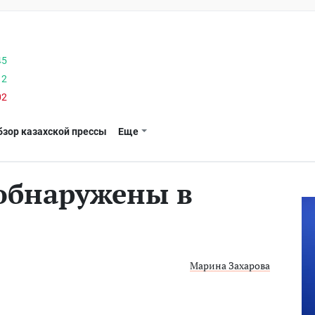
45
12
02
бзор казахской прессы
Еще
обнаружены в
Марина Захарова