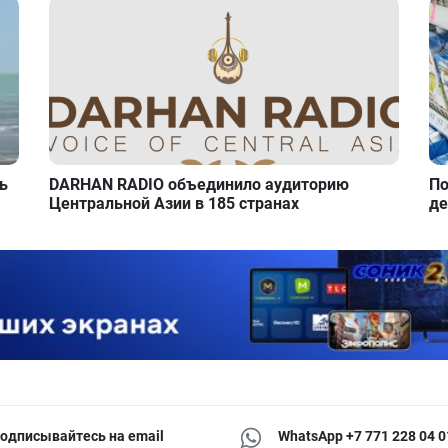
ь
DARHAN RADIO объединило аудиторию
По
Центральной Азии в 185 странах
де
одписывайтесь на email
WhatsApp +7 771 228 04 0