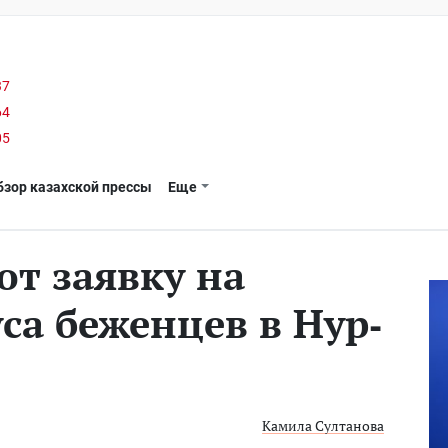
37
64
05
бзор казахской прессы
Еще
т заявку на
са беженцев в Нур-
Камила Султанова