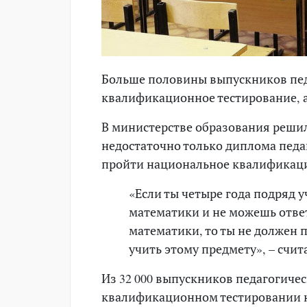
Больше половины выпускников пед
квалификационное тестирование, а 
В министерстве образования решил
недостаточно только диплома педа
пройти национальное квалификаци
«Если ты четыре года подряд 
математики и не можешь отве
математики, то ты не должен 
учить этому предмету», – счи
Из 32 000 выпускников педагогиче
квалификационном тестировании наб