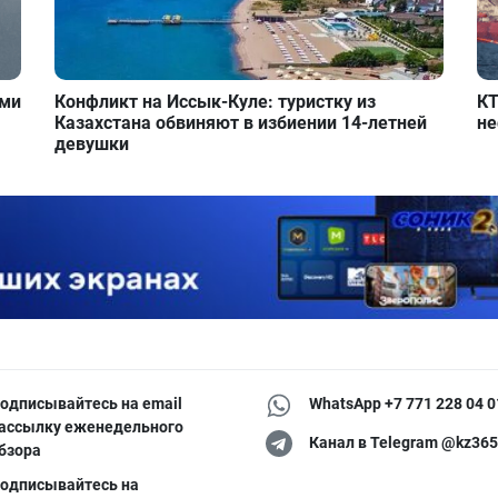
ими
Конфликт на Иссык-Куле: туристку из
КТ
Казахстана обвиняют в избиении 14-летней
не
девушки
одписывайтесь на email
WhatsApp +7 771 228 04 0
ассылку еженедельного
Канал в Telegram @kz365
бзора
одписывайтесь на