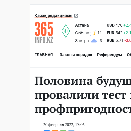
Қазақ редакциясы
Астана
USD
470
+2.
EUR
542
+2.
Сейчас
-11
RUB
5.71
-0.
Завтра
-3
ГЛАВНАЯ
Закон и порядок
Референдум
О
Половина будущ
провалили тест
профпригоднос
20 февраля 2022, 17:06