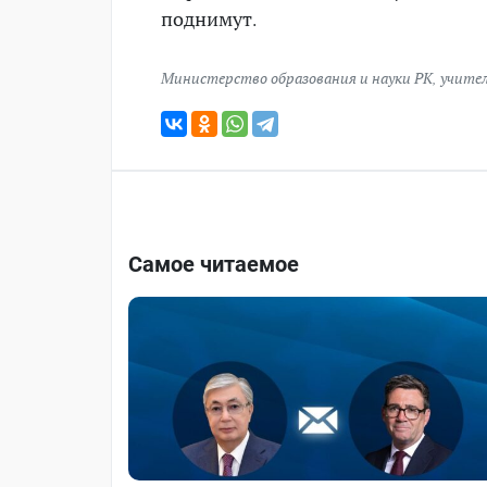
поднимут.
Министерство образования и науки РК
,
учите
Самое читаемое