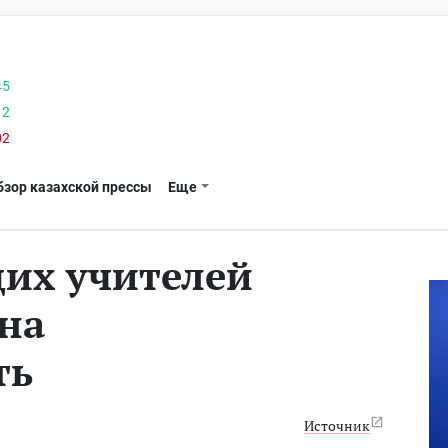
45
12
02
бзор казахской прессы
Еще
их учителей
 на
ть
Источник